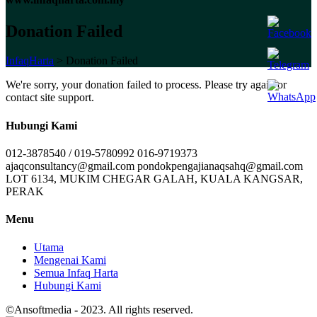
Donation Failed
InfaqHarta
>
Donation Failed
We're sorry, your donation failed to process. Please try again or
contact site support.
Hubungi Kami
012-3878540 / 019-5780992
016-9719373
ajaqconsultancy@gmail.com
pondokpengajianaqsahq@gmail.com
LOT 6134, MUKIM CHEGAR GALAH, KUALA KANGSAR,
PERAK
Menu
Utama
Mengenai Kami
Semua Infaq Harta
Hubungi Kami
©Ansoftmedia
-
2023. All rights reserved.